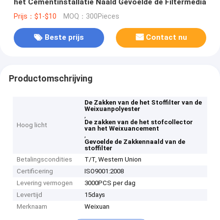
het Cementinstallatie Naald Gevoelde de Filtermedia
Prijs：$1-$10
MOQ：300Pieces
Beste prijs
Contact nu
Productomschrijving
De Zakken van de het Stoffilter van de
Weixuanpolyester
,
De zakken van de het stofcollector
Hoog licht
van het Weixuancement
,
Gevoelde de Zakkennaald van de
stoffilter
Betalingscondities
T/T, Western Union
Certificering
ISO9001:2008
Levering vermogen
3000PCS per dag
Levertijd
15days
Merknaam
Weixuan