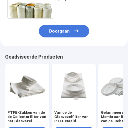
Cementinstallatie Naald
Gevoelde de Filtermedia
Doorgaan
Geadviseerde Producten
PTFE-Zakken van de
Van de de
Gelamineerde 
de Collectorfilter van
Glasvezelfilter van
Membraanfilt
het Glasvezel
PTFE Naald
van de luchtfil
Industriële Stof
Gevoelde Zakken Op
550GSM PTFE